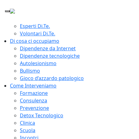
Home
Chi siamo
Giuseppe Lavenia Presidente Di.Te.
Esperti Di.Te.
Volontari Di.Te.
Di cosa ci occupiamo
Dipendenze da Internet
Dipendenze tecnologiche
Autolesionismo
Bullismo
Gioco d’azzardo patologico
Come Interveniamo
Formazione
Consulenza
Prevenzione
Detox Tecnologico
Clinica
Scuola
Incontri