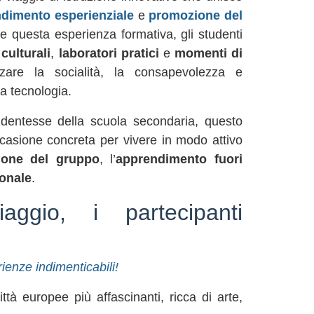
dimento esperienziale
e
promozione del
e questa esperienza formativa, gli studenti
 culturali
,
laboratori pratici
e
momenti di
rzare la socialità, la consapevolezza e
la tecnologia.
udentesse della scuola secondaria, questo
casione concreta per vivere in modo attivo
ione del gruppo
, l’
apprendimento fuori
sonale
.
aggio, i partecipanti
rienze indimenticabili!
ttà europee più affascinanti, ricca di arte,