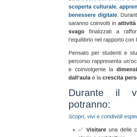
scoperta culturale
,
appren
benessere digitale
. Durant
saranno coinvolti in
attività
svago
finalizzati a raffo
l’equilibrio nel rapporto con 
Pensato per studenti e st
percorso rappresenta un’oc
e coinvolgente la
dimens
dall’aula
e la
crescita per
Durante il vi
potranno:
Scopri, vivi e condividi espe
✅
Visitare
una delle ci