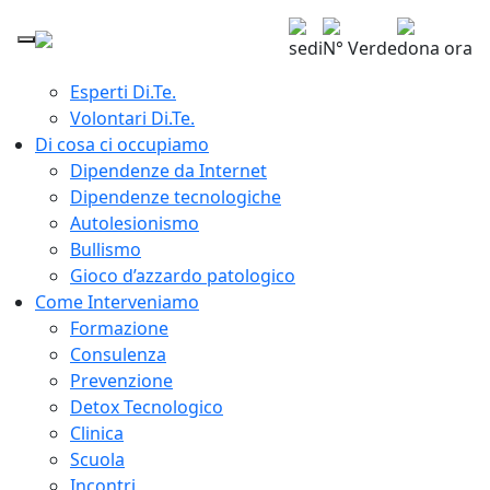
Home
Chi siamo
sedi
N° Verde
dona ora
Giuseppe Lavenia Presidente Di.Te.
Esperti Di.Te.
Volontari Di.Te.
Di cosa ci occupiamo
Dipendenze da Internet
Dipendenze tecnologiche
Autolesionismo
Bullismo
Gioco d’azzardo patologico
Come Interveniamo
Formazione
Consulenza
Prevenzione
Detox Tecnologico
Clinica
Scuola
Incontri