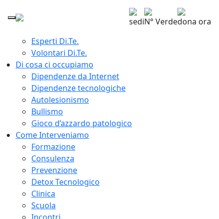
Home
Chi siamo
sedi
N° Verde
dona ora
Giuseppe Lavenia Presidente Di.Te.
Esperti Di.Te.
Volontari Di.Te.
Di cosa ci occupiamo
Dipendenze da Internet
Dipendenze tecnologiche
Autolesionismo
Bullismo
Gioco d’azzardo patologico
Come Interveniamo
Formazione
Consulenza
Prevenzione
Detox Tecnologico
Clinica
Scuola
Incontri