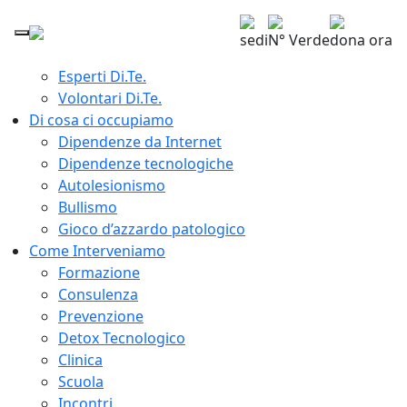
Home
Chi siamo
sedi
N° Verde
dona ora
Giuseppe Lavenia Presidente Di.Te.
Esperti Di.Te.
Volontari Di.Te.
Di cosa ci occupiamo
Dipendenze da Internet
Dipendenze tecnologiche
Autolesionismo
Bullismo
Gioco d’azzardo patologico
Come Interveniamo
Formazione
Consulenza
Prevenzione
Detox Tecnologico
Clinica
Scuola
Incontri