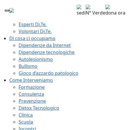
Home
Chi siamo
sedi
N° Verde
dona ora
Giuseppe Lavenia Presidente Di.Te.
Esperti Di.Te.
Volontari Di.Te.
Di cosa ci occupiamo
Dipendenze da Internet
Dipendenze tecnologiche
Autolesionismo
Bullismo
Gioco d’azzardo patologico
Come Interveniamo
Formazione
Consulenza
Prevenzione
Detox Tecnologico
Clinica
Scuola
Incontri