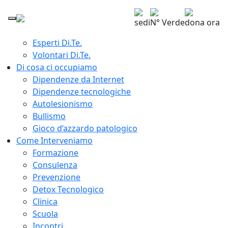
Home
Chi siamo
sedi
N° Verde
dona ora
Giuseppe Lavenia Presidente Di.Te.
Esperti Di.Te.
Volontari Di.Te.
Di cosa ci occupiamo
Dipendenze da Internet
Dipendenze tecnologiche
Autolesionismo
Bullismo
Gioco d’azzardo patologico
Come Interveniamo
Formazione
Consulenza
Prevenzione
Detox Tecnologico
Clinica
Scuola
Incontri