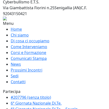
Cyberbullismo E.T.S.
Via Giambattista Fiorini n.25
Senigallia (AN)
C.F.
92043150421
Menu
Home
Chi siamo
Di cosa ci occupiamo
Come Interveniamo
Corsi e Formazione
Comunicati Stampa
News
Prossimi Incontri
Sedi
Contatti
Partecipa
#207796 (senza titolo)
6ª Giornata Nazionale Di.Te.