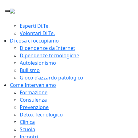
Home
Chi siamo
Giuseppe Lavenia Presidente Di.Te.
Esperti Di.Te.
Volontari Di.Te.
Di cosa ci occupiamo
Dipendenze da Internet
Dipendenze tecnologiche
Autolesionismo
Bullismo
Gioco d’azzardo patologico
Come Interveniamo
Formazione
Consulenza
Prevenzione
Detox Tecnologico
Clinica
Scuola
Incontri