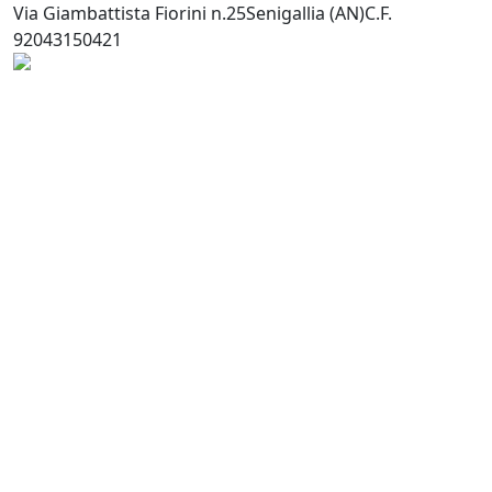
Via Giambattista Fiorini n.25
Senigallia (AN)
C.F.
92043150421