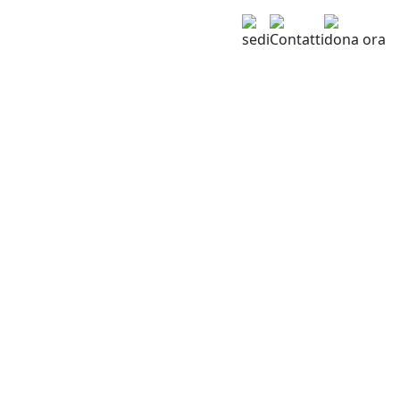
sedi
Contatti
dona ora