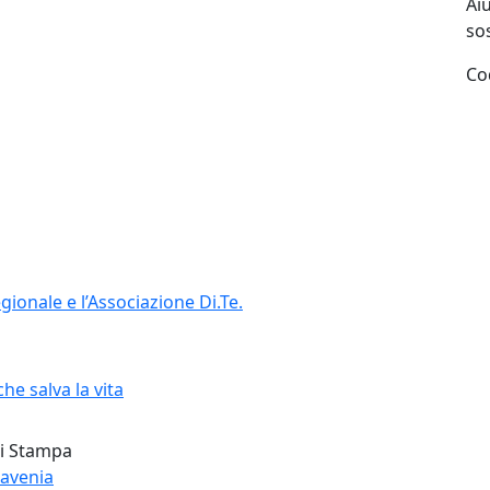
Ai
sos
Co
egionale e l’Associazione Di.Te.
che salva la vita
ti Stampa
Lavenia