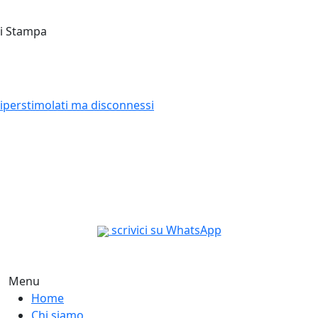
ti Stampa
iperstimolati ma disconnessi
scrivici su WhatsApp
Menu
Home
Chi siamo