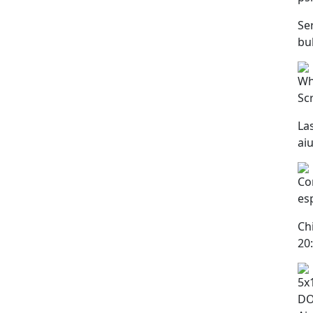
Se
bu
Wh
Scr
La
ai
Co
es
Chi
20
5x
DO