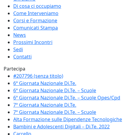
Di cosa ci occupiamo
Come Interveniamo
Corsi e Formazione
Comunicati Stampa
News
Prossimi Incontri
Sedi
Contatti
Partecipa
#207796 (senza titolo)
6ª Giornata Nazionale Di.Te.
6ª Giornata Nazionale Di.Te. – Scuole
6ª Giornata Nazionale Di.Te. – Scuole Opes/Cpd
7ª Giornata Nazionale Di.Te.
7ª Giornata Nazionale Di.Te. – Scuole
Alta Formazione sulle Dipendenze Tecnologiche
Bambini e Adolescenti Digitali – Di.Te. 2022
Carrello